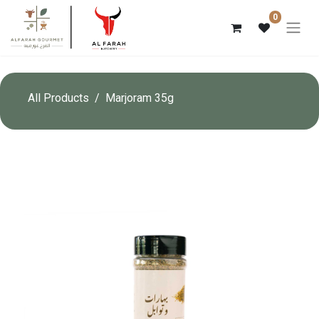
0
All Products
Marjoram 35g