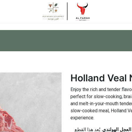
Holland Veal
Enjoy the rich and tender flav
perfect for slow-cooking, brai
and melt-in-your-mouth tender
slow-cooked meal, Holland Ve
experience.
العجل الهولندي
. يُعد هذا القطع