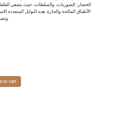
الخضار، الشوربات، والسلطات، حيث يضفي الفلفل ال
الأطباق المالحة والحارة. هذه التوابل المتعددة،
وتضيف نكهة طازجة في كل استخدام.
 to cart