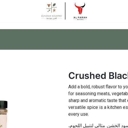
Crushed Blac
Add a bold, robust flavor to y
for seasoning meats, vegetabl
sharp and aromatic taste that
versatile spice is a kitchen es
every use.
سود الخشن. مثالي لتتبيل اللحوم